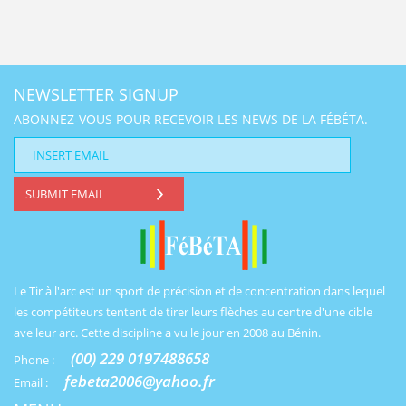
NEWSLETTER SIGNUP
ABONNEZ-VOUS POUR RECEVOIR LES NEWS DE LA FÉBÉTA.
SUBMIT EMAIL
Le Tir à l'arc est un sport de précision et de concentration dans lequel
les compétiteurs tentent de tirer leurs flèches au centre d'une cible
ave leur arc. Cette discipline a vu le jour en 2008 au Bénin.
(00) 229 0197488658
Phone :
febeta2006@yahoo.fr
Email :