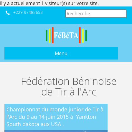
Il y a actuellement 1 visiteur(s) sur votre site.
+229 97488658
Menu
Fédération Béninoise
de Tir à l'Arc
Championnat du monde junior de Tir à
l'Arc du 9 au 14 juin 2015 à Yankton
South dakota aux USA .